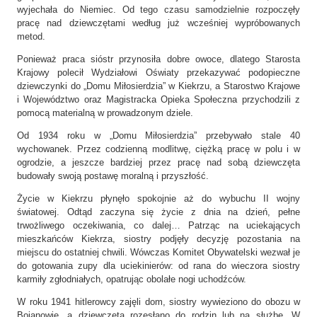
wyjechała do Niemiec. Od tego czasu samodzielnie rozpoczęły
pracę nad dziewczętami według już wcześniej wypróbowanych
metod.
Ponieważ praca sióstr przynosiła dobre owoce, dlatego Starosta
Krajowy polecił Wydziałowi Oświaty przekazywać podopieczne
dziewczynki do „Domu Miłosierdzia” w Kiekrzu, a Starostwo Krajowe
i Województwo oraz Magistracka Opieka Społeczna przychodzili z
pomocą materialną w prowadzonym dziele.
Od 1934 roku w „Domu Miłosierdzia” przebywało stale 40
wychowanek. Przez codzienną modlitwę, ciężką pracę w polu i w
ogrodzie, a jeszcze bardziej przez pracę nad sobą dziewczęta
budowały swoją postawę moralną i przyszłość.
Życie w Kiekrzu płynęło spokojnie aż do wybuchu II wojny
światowej. Odtąd zaczyna się życie z dnia na dzień, pełne
trwożliwego oczekiwania, co dalej… Patrząc na uciekających
mieszkańców Kiekrza, siostry podjęły decyzję pozostania na
miejscu do ostatniej chwili. Wówczas Komitet Obywatelski wezwał je
do gotowania zupy dla uciekinierów: od rana do wieczora siostry
karmiły zgłodniałych, opatrując obolałe nogi uchodźców.
W roku 1941 hitlerowcy zajęli dom, siostry wywieziono do obozu w
Bojanowie, a dziewczęta rozesłano do rodzin lub na służbę. W