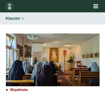
Klasztor
Klasztor
► W
spólnota