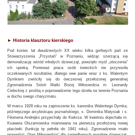
►
Historia klasztoru
kierskiego
Pod koniec lat dwudziestych XX wieku kilka gorliwych pań ze
Stowarzyszenia „Przystań” w Poznaniu, widząc szerzącą się
demoralizację wśród młodych dziewcząt, powzięło myśl „otoczenia”
ich opieką. Ponieważ praca osób świeckich nie przynosiła
oczekiwanych rezultatów, dlatego owe panie wraz z ks. Walentym
Dymkiem zwróciły się do ówczesnej przełożonej generalnej
Zgromadzenia Sióstr Matki Bożej Miłosierdzia m. Leonardy
Cieleckiej z prośbą o poprowadzenie tego dzieła na terenie Poznania
w duchu swego charyzmatu.
W marcu 1928 roku na zaproszenie ks. kanonika Walentego Dymka,
późniejszego arcybiskupa poznańskiego, s. Dominika Matysiak i s.
Filomena Andrejko przyjechały do Kiekrza. W kwietniu dojechała m.
Ksawera Olszamowska mianowana na pierwszą przełożoną nowej
placówki (funkcję tę pełniła do 1941 roku). Zgromadzenie miało
prowadzić „Dom Miłosierdzia” dla zaniedbanych moralnie dziewcząt,