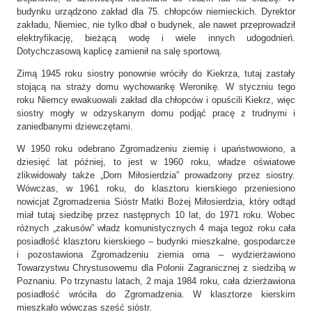
budynku urządzono zakład dla 75. chłopców niemieckich. Dyrektor
zakładu, Niemiec, nie tylko dbał o budynek, ale nawet przeprowadził
elektryfikację, bieżącą wodę i wiele innych udogodnień.
Dotychczasową kaplicę zamienił na salę sportową.
Zimą 1945 roku siostry ponownie wróciły do Kiekrza, tutaj zastały
stojącą na straży domu wychowankę Weronikę. W styczniu tego
roku Niemcy ewakuowali zakład dla chłopców i opuścili Kiekrz, więc
siostry mogły w odzyskanym domu podjąć pracę z trudnymi i
zaniedbanymi dziewczętami.
W 1950 roku odebrano Zgromadzeniu ziemię i upaństwowiono, a
dziesięć lat później, to jest w 1960 roku, władze oświatowe
zlikwidowały także „Dom Miłosierdzia” prowadzony przez siostry.
Wówczas, w 1961 roku, do klasztoru kierskiego przeniesiono
nowicjat Zgromadzenia Sióstr Matki Bożej Miłosierdzia, który odtąd
miał tutaj siedzibę przez następnych 10 lat, do 1971 roku. Wobec
różnych „zakusów” władz komunistycznych 4 maja tegoż roku cała
posiadłość klasztoru kierskiego – budynki mieszkalne, gospodarcze
i pozostawiona Zgromadzeniu ziemia orna – wydzierżawiono
Towarzystwu Chrystusowemu dla Polonii Zagranicznej z siedzibą w
Poznaniu. Po trzynastu latach, 2 maja 1984 roku, cała dzierżawiona
posiadłość wróciła do Zgromadzenia. W klasztorze kierskim
mieszkało wówczas sześć sióstr.