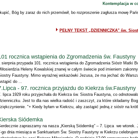
Kontemplacja w c
skupić, Bóg by zaraz do nich przemówił, bo rozproszenie zagłusza mowę Pa
PEŁNY TEKST „DZIENNICZKA" św. Siost
101 rocznica wstąpienia do Zgromadzenia św. Faustyny
1 sierpnia przypada 101. rocznica wstąpienia do Zgromadzenia Sióstr Matki B
Miłosierdzia Heleny Kowalskiej znanej w całym świecie pod imieniem zakonn
Siostry Faustyny. Mimo wyraźnej wskazówki Jezusa, że ma jechać do Warsz
stąpić do ...
7.Lipca - 97. rocznica przyjazdu do Kiekrza św.Faustyny
. lipca 1929 roku przyjechała do Kiekrza św. Siostra Faustyna, co odnotowa
zienniczku. Jest to dla nas wielka radość i zaszczyt, za które składamy Bo
ziękczynienie. "+ Kiedy byłam w Kiekrzu, aby zastąpić jedną z sióstr na krótk
Kierska Siódemka
Serdecznie zapraszamy na nasza „Kierską Siódemkę” – 7. Lipca we wtorek.
7-go dnia miesiąca w Sanktuarium Św. Siostry Faustyny w Kiekrzu celebruje