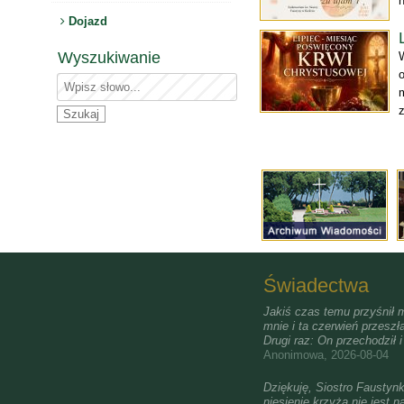
Dojazd
Wyszukiwanie
z
Świadectwa
Jakiś czas temu przyśnił m
mnie i ta czerwień przeszła
Drugi raz: On przechodził 
Anonimowa, 2026-08-04
Dziękuję, Siostro Faustyn
niesienie krzyża nie jest n