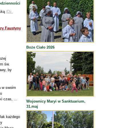
odzienności
ńską
(Dz.
ry Faustyny
Boże Ciało 2026
ożej
ym św.
awy, by
ła w swoim
gu
i czas, ...
Wojownicy Maryi w Sanktuarium,
31.maj
 Jak każdego
my