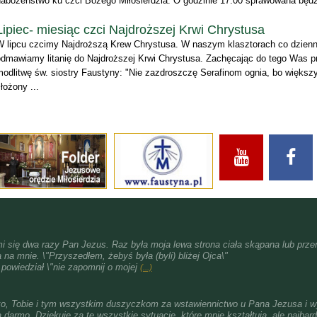
nabożeństwo ku czci Bożego Miłosierdzia. O godzinie 17:00 sprawowana będz
Lipiec- miesiąc czci Najdroższej Krwi Chrystusa
W lipcu czcimy Najdroższą Krew Chrystusa. W naszym klasztorach co dzienn
odmawiamy litanię do Najdroższej Krwi Chrystusa. Zachęcając do tego Was 
modlitwę św. siostry Faustyny: "Nie zazdroszczę Serafinom ognia, bo większ
łożony ...
i się dwa razy Pan Jezus. Raz była moja lewa strona ciała skąpana lub przen
 na mnie. \"Przyszedłem, żebyś była (byli) bliżej Ojca\"
i powiedział \"nie zapomnij o mojej
(...)
ko, Tobie i tym wszystkim duszyczkom za wstawiennictwo u Pana Jezusa i w
a darmo. Dziękuję za te wszystkie sytuacje, które mnie kształtują, ale najbardz