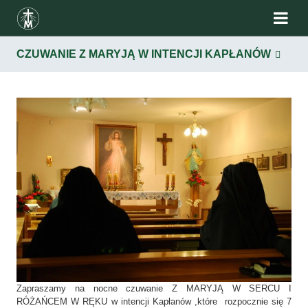
CZUWANIE Z MARYJĄ W INTENCJI KAPŁANÓW
Zapraszamy na nocne czuwanie Z MARYJĄ W SERCU I
RÓŻAŃCEM W RĘKU w intencji Kapłanów ,które rozpocznie się 7