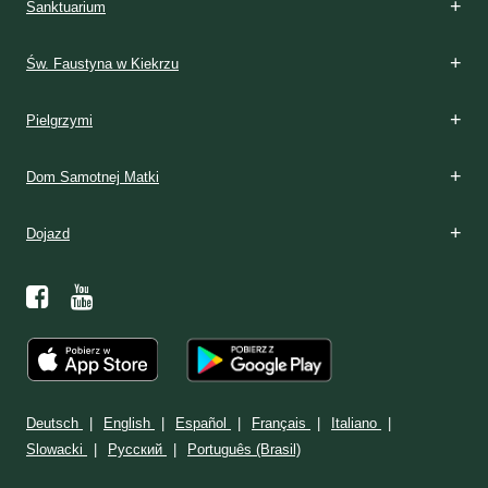
Sanktuarium
Św. Faustyna w Kiekrzu
Pielgrzymi
Dom Samotnej Matki
Dojazd
Deutsch
English
Español
Français
Italiano
Slowacki
Ρусский
Português (Brasil)