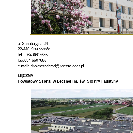
ul Sanatoryjna 34
22-440 Krasnobród
tel.: 084-6607685
fax:084-6607686
e-mail: dpskrasnobrod@poczta.onet.pl
ŁĘCZNA
Powiatowy Szpital w Łęcznej im. św. Siostry Faustyny