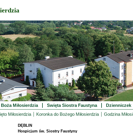
ierdzia
 Boża Miłosierdzia
Swięta Siostra Faustyna
Dzienniczek
ęto Miłosierdzia
Koronka do Bożego Miłosierdzia
Godzina Miłosi
DĘBLIN
Hospicjum św. Siostry Faustyny