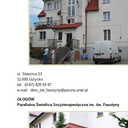
ul. Staszica 13
11-500 Giżycko
tel.: (0-87) 428 54 97
e-mail.: dom_sw_faustyny@poczta.onet.pl
GŁOGÓW
Parafialna Świetlica Socjoterapeutyczna im. św. Faustyny