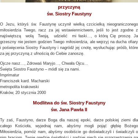
przyczyną
św. Siostry Faustyny
O Jezu, któryś św. Faustynę uczynił wielką czcicielką nieograniczonego
miłosierdzia Twego, racz za jej wstawiennictwem, jeśli to jest zgodne z
najświętszą wolą Twoją, udzielić mi łaski…, o którą Cię proszę. Ja
grzeszny nie jestem godzien Twego miłosierdzia, ale wejrzyj na ducha ofiary
i poświęcenia Siostry Faustyny i nagródź jej cnotę, wysłuchując próśb, które
za jej przyczyną z ufnością do Ciebie zanoszę.
Ojcze nasz…, Zdrowaś Maryjo…, Chwała Ojcu…
Święta Siostro Faustyno – módl się za nami.
Imprimatur
Franciszek kard. Macharski
metropolita krakowski
Kraków, 20 stycznia 2000
Modlitwa do św. Siostry Faustyny
św. Jana Pawła II
Ty zaś, Faustyno, darze Boga dla naszej epoki, darze polskiej ziemi dla
całego Kościoła, wyjednaj nam, abyśmy mogli pojąć głębię Bożego
Miłosierdzia, pomóż nam, abyśmy osobiście go doświadczyli i świadczyli o
nim braciom. Twoje orędzie światłości i nadziei niech się rozprzestrzenia na