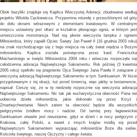
Obok bazyliki znajduje się Kaplica Wieczystej Adoracji, zbudowana według
projektu Witolda Cęckiewicza. Przypomina rotundę z przeszklonymi od góry
do dołu oknami witrażowymi z elementami kwiatowymi. W centralnym
miejscu ustawiony jest ołtarz w kształcie płonącego ognia, w którym jest
umieszczona monstrancja. Nad nią płonie wieczysta lampka z ogniem
Miłosierdzia, który zapalił Ojciec Święty Jan Paweł II (16 grudnia 2003 roku)
na znak rozchodzącego się z tego miejsca na cały świat orędzia o Bożym
miłosierdziu. Kaplica została poświęcona przez kard. Franciszka
Macharskiego w święto Miłosierdzia 2004 roku i wówczas rozpoczęła się
całodzienna adoracja Najświętszego Sakramentu. Rok później (3 kwietnia
2005 roku) spełniło się pragnienie Ojca Świętego Jana Pawła II związane z
wieczystą adoracją Najświętszego Sakramentu w tym Sanktuarium. W liście
przygotowanym z tej okazji, tuż przed śmiercią, więc jakby w testamencie,
napisał: Cieszę się, że w tę niedzielę rozpocznie się wieczysta adoracja
Najświętszego Sakramentu. Nic tak jak eucharystyczna obecność Pana nie
uobecnia dzieła miłosierdzia, jakie dokonało się przez Krzyż i
Zmartwychwstanie. Niech zatem ta obecność będzie dla wszystkich
pielgrzymów źródłem mocy i nadziei. Od tamtej pory łagiewnickie
Sanktuarium otwarte jest nieustanne, gdyż w dzień i w nocy pielgrzymi z
Krakowa, całej Polski, a nawet z innych krajów modlą się przed
Najświętszym Sakramentem wypraszając miłosierdzie Boże dla siebie,
Kościoła świętego, naszej Ojczyzny i całego świata.