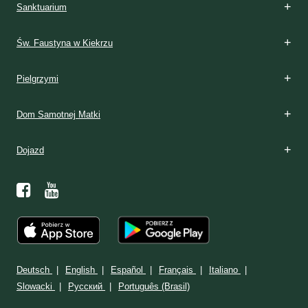
Sanktuarium
Św. Faustyna w Kiekrzu
Pielgrzymi
Dom Samotnej Matki
Dojazd
Deutsch
English
Español
Français
Italiano
Slowacki
Ρусский
Português (Brasil)