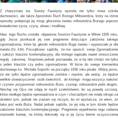
Z charyzmatu św. Siostry Faustyny wyrosła nie tylko nowa szkoła
duchowości, ale także Apostolski Ruch Bożego Miłosierdzia, który na różne
sposoby podejmuje jej misję głoszenia światu miłosierdzia Bożego poprzez
świadectwo życia, czyny, słowa i modlitwę.
Idea tego Ruchu została objawiona Siostrze Faustynie w Wilnie 1935 roku,
gdy Jezus przekazał jej swe pragnienie dotyczące założenia takiego
zgromadzenia, które by
głosiło miłosierdzie Boga światu i wypraszało je dl
świata
. Początkowo sądziła, że ma opuścić swoje Zgromadzeni
(Dz. 436)
i założyć klasztor kontemplacyjny, dla którego napisała nawet streszczenie
reguły zakonnej. Stopniowo jednak poznawała, że w tej idei chodzi nie tylko
o jeden klasztor czy jedno zgromadzenie. W liście do swego kierownika
duchowego ks. Michała Sopoćki na początku 1936 roku pisała:
Widzę jasno
że nie tylko będzie zgromadzenie żeńskie i męskie, ale widzę, że będzie
wielkie stowarzyszenie osób świeckich, do którego mogą wszyscy należeć
i czynem przypominać miłosierdzie Boże, czyniąc miłosierdzie jedni drugim.
Niechaj się Ojcu nie zdają te myśli szaleństwem, bo są prawdą szczerą,
która niedługo będzie wprowadzona w czyn i chociażbym nie miała nikogo za
dziełem tym, jednak nie zrażam się niczym, bo mi wystarcza, że wiem, że
taka jest wola Boża.
Nadal jednak sądziła, że jej rolą w tym dziele będzi
założenie klasztoru kontemplacyjnego. Pragnienie wypełnienia tego zadania
stanowiło kanwę, na której dokonały się w jej życiu bierne oczyszczenia