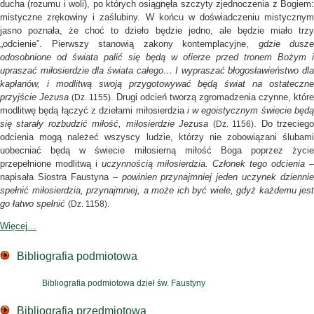
ducha (rozumu i woli), po których osiągnęła szczyty zjednoczenia z Bogiem:
mistyczne zrękowiny i zaślubiny. W końcu w doświadczeniu mistycznym
jasno poznała, że choć to dzieło będzie jedno, ale będzie miało trzy
„odcienie”. Pierwszy stanowią zakony kontemplacyjne,
gdzie dusze
odosobnione od świata palić się będą w ofierze przed tronem Bożym i
upraszać miłosierdzie dla świata całego… I wypraszać błogosławieństwo dla
kapłanów, i modlitwą swoją przygotowywać będą świat na ostateczne
przyjście Jezusa
. Drugi odcień tworzą zgromadzenia czynne, które
(Dz. 1155)
modlitwę będą łączyć z dziełami miłosierdzia
i w egoistycznym świecie będ
się starały rozbudzić miłość, miłosierdzie Jezusa
. Do trzecieg
(Dz. 1156)
odcienia mogą należeć wszyscy ludzie, którzy nie zobowiązani ślubami
uobecniać będą w świecie miłosierną miłość Boga poprzez życie
przepełnione modlitwą i
uczynnością miłosierdzia. Członek tego odcienia
–
napisała Siostra Faustyna –
powinien przynajmniej jeden uczynek dziennie
spełnić miłosierdzia, przynajmniej, a może ich być wiele, gdyż każdemu jest
go łatwo spełnić
.
(Dz. 1158)
Więcej…
Bibliografia podmiotowa
Bibliografia podmiotowa dzieł św. Faustyny
Bibliografia przedmiotowa