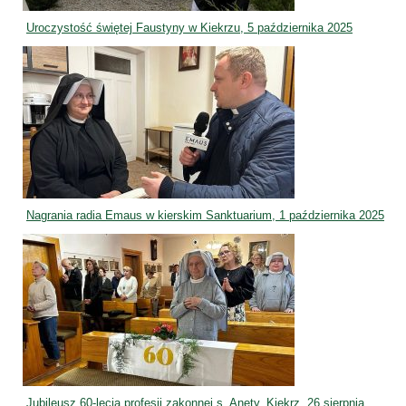
Uroczystość świętej Faustyny w Kiekrzu, 5 października 2025
Nagrania radia Emaus w kierskim Sanktuarium, 1 października 2025
Jubileusz 60-lecia profesji zakonnej s. Anety, Kiekrz, 26 sierpnia