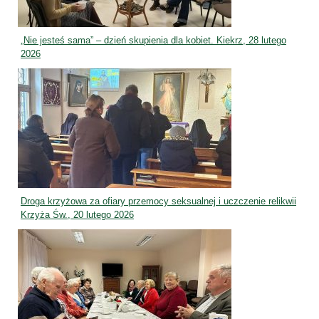
„Nie jesteś sama” – dzień skupienia dla kobiet. Kiekrz, 28 lutego
2026
Droga krzyżowa za ofiary przemocy seksualnej i uczczenie relikwii
Krzyża Św., 20 lutego 2026