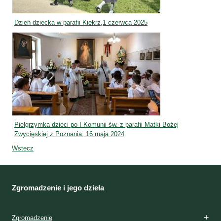
Dzień dziecka w parafii Kiekrz,1 czerwca 2025
Pielgrzymka dzieci po I Komunii św. z parafii Matki Bożej
Zwycięskiej z Poznania, 16 maja 2024
Wstecz
Zgromadzenie i jego dzieła
Zgromadzenie