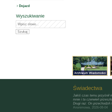
Dojazd
Wyszukiwanie
Świadectwa
Jakiś czas temu przyśnił m
mnie i ta czerwień przeszła
Drugi raz: On przechodził 
Anonimowa, 2026-08-04