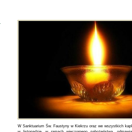
a
W Sanktuarium Św. Faustyny w Kiekrzu oraz we wszystkich kap
w listopadzie, w ramach wieczornego nabożeństwa, odmawian