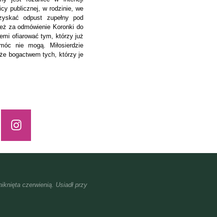
cy publicznej, w rodzinie, we
zyskać odpust zupełny pod
eż za odmówienie Koronki do
iemi ofiarować tym, którzy już
móc nie mogą. Miłosierdzie
że bogactwem tych, którzy je
iknięta czerwienią. Usiadł przy