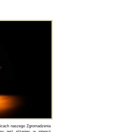
licach naszego Zgromadzenia
y jest różaniec w intencji