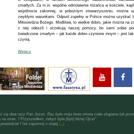
zmarłych. Za m.in. wspólne odmówienie różańca w kościele, kapli
wspólnocie zakonnej, w pobożnym stowarzyszeniu, można u
zwykłymi warunkami. Odpust zupełny w Polsce można uzyskać t
Miłosierdzia Bożego. Modlitwa, to wielkie dobro, jakie można na z
z niej odeszli i oczekują naszej pomocy, bo sami sobie po
świadczone zmarłym – jak każde dobro czynione innym – jest tak
czynią.
Wstecz
i się dwa razy Pan Jezus. Raz była moja lewa strona ciała skąpana lub przen
 na mnie. \"Przyszedłem, żebyś była (byli) bliżej Ojca\"
i powiedział \"nie zapomnij o mojej
(...)