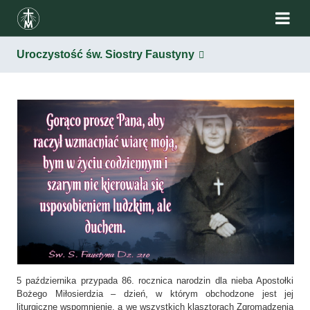
Uroczystość św. Siostry Faustyny
5 października przypada 86. rocznica narodzin dla nieba Apostołki
Bożego Miłosierdzia – dzień, w którym obchodzone jest jej
liturgiczne wspomnienie, a we wszystkich klasztorach Zgromadzenia