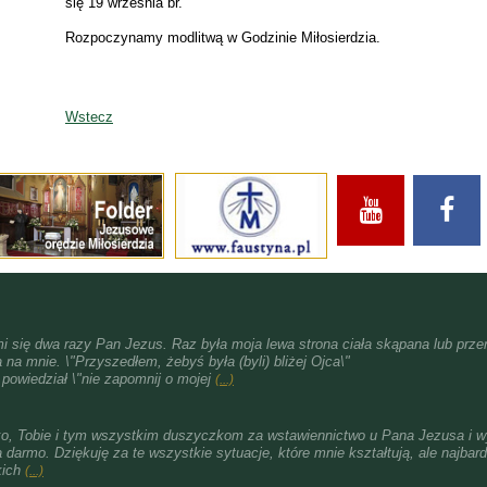
się 19 września br.
Rozpoczynamy modlitwą w Godzinie Miłosierdzia.
Wstecz
i się dwa razy Pan Jezus. Raz była moja lewa strona ciała skąpana lub przen
 na mnie. \"Przyszedłem, żebyś była (byli) bliżej Ojca\"
i powiedział \"nie zapomnij o mojej
(...)
ko, Tobie i tym wszystkim duszyczkom za wstawiennictwo u Pana Jezusa i w
a darmo. Dziękuję za te wszystkie sytuacje, które mnie kształtują, ale najbardz
kich
(...)