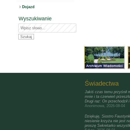
Dojazd
Wyszukiwanie
Świadectwa
Jakiś czas temu przyśnił m
mnie i ta czerwień przeszła
Drugi raz: On przechodził 
Anonimowa, 2026-08-04
Dziękuję, Siostro Faustyn
niesienie krzyża nie jest n
proszę Sekretarko wszyst