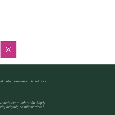
iknięta czerwienią. Usiadł przy
ysłuchanie moich próśb. Nigdy
iej dziękuję za miłosierdzie i