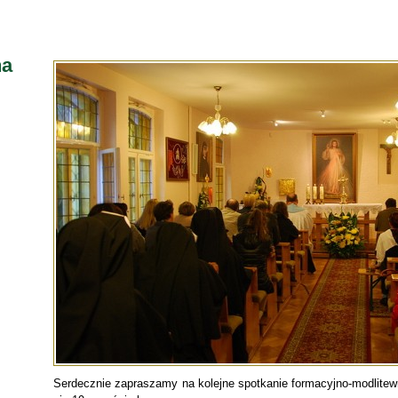
na
Serdecznie zapraszamy na kolejne spotkanie formacyjno-modlitew